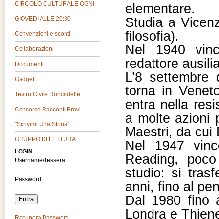
CIRCOLO CULTURALE OGNI
elementare.
Studia a Vicenz
GIOVEDI ALLE 20:30
filosofia).
Convenzioni e sconti
Nel 1940 vinc
Collaborazioni
redattore ausili
Documenti
L’8 settembre 
Gadget
torna in Venet
Teatro Civile Roncadelle
entra nella resi
Concorso Racconti Brevi
a molte azioni p
"Scrivimi Una Storia"
Maestri, da cui 
GRUPPO DI LETTURA
Nel 1947 vinc
LOGIN
Reading, poco
Username/Tessera:
studio: si tras
Password:
anni, fino al p
Dal 1980 fino 
Londra e Thien
Recupera Password