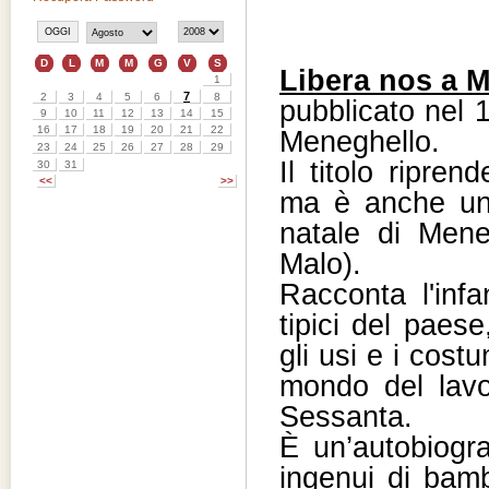
Libera nos a M
pubblicato nel 1
Meneghello.
Il titolo ripren
ma è anche un 
natale di Mene
Malo).
Racconta l'infa
tipici del paese
gli usi e i costu
mondo del lavo
Sessanta.
È un’autobiogra
ingenui di bamb