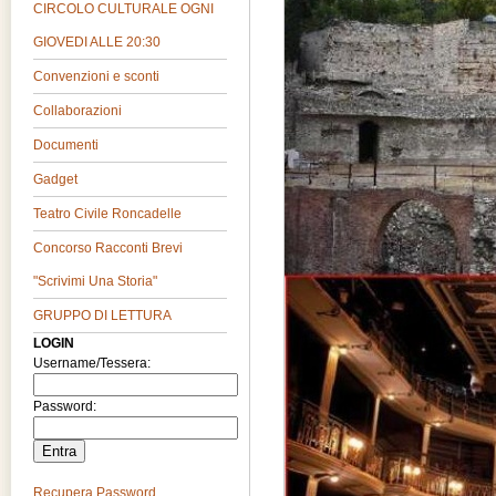
CIRCOLO CULTURALE OGNI
GIOVEDI ALLE 20:30
Convenzioni e sconti
Collaborazioni
Documenti
Gadget
Teatro Civile Roncadelle
Concorso Racconti Brevi
"Scrivimi Una Storia"
GRUPPO DI LETTURA
LOGIN
Username/Tessera:
Password:
Recupera Password