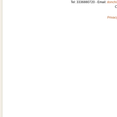
Tel: 3336880720 - Email:
donchis
C
Privacy