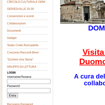
CIRCOLO CULTURALE OGNI
GIOVEDI ALLE 20:30
Convenzioni e sconti
Collaborazioni
DOM
Documenti
Gadget
Teatro Civile Roncadelle
Visita
Concorso Racconti Brevi
Duomo
"Scrivimi Una Storia"
GRUPPO DI LETTURA
LOGIN
A cura de
Username/Tessera:
collab
Password:
Recupera Password