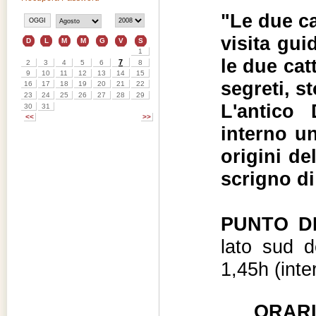
"Le due ca
visita gu
le due catt
segreti, st
L'antico
interno un
origini de
scrigno di
PUNTO D
lato sud d
1,45h (inter
ORAR