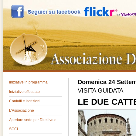
Domenica 24 Settem
Iniziative in programma
VISITA GUIDATA
Iniziative effettuate
LE DUE CATT
Contatti e iscrizioni
L'Associazione
Aperture sede per Direttivo e
SOCI