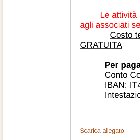
Le attivit
agli associati s
Co
s
to
t
GR
A
T
U
I
T
A
Per paga
Conto C
IBAN: I
Intestaz
Scarica allegato