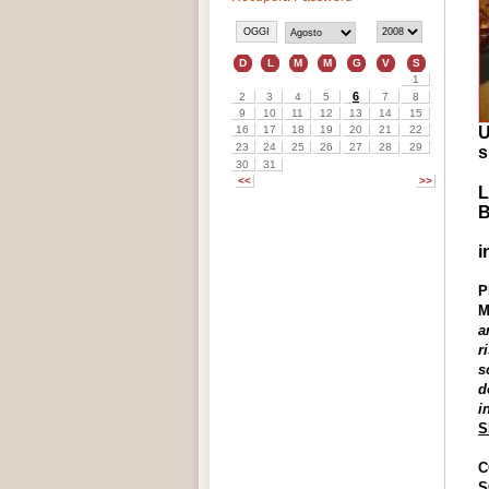
U
s
L
B
i
P
M
a
r
s
d
i
S
C
S