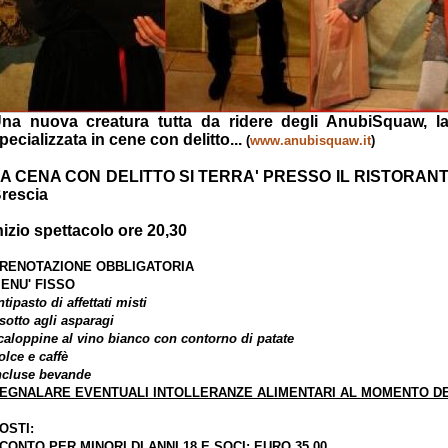
na nuova creatura tutta da ridere degli AnubiSquaw, la
pecializzata in cene con delitto...
(
www.anubisquaw.it
)
A CENA CON DELITTO SI TERRA' PRESSO IL RISTORANTE 
rescia
nizio spettacolo ore 20,30
RENOTAZIONE OBBLIGATORIA
ENU' FISSO
ntipasto di affettati misti
isotto agli asparagi
caloppine al vino bianco con contorno di patate
olce e caffè
ncluse bevande
EGNALARE EVENTUALI INTOLLERANZE ALIMENTARI AL MOMENTO D
OSTI:
CONTO PER MINORI DI ANNI 18 E SOCI: EURO 35,00