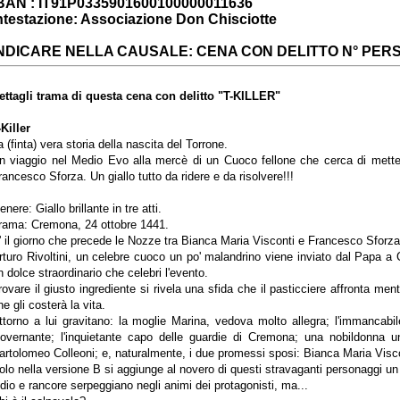
BAN : IT91P0335901600100000011636
ntestazione: Associazione Don Chisciotte
NDICARE NELLA CAUSALE: CENA CON DELITTO N° PERSON
ettagli trama di questa cena con delitto "T-KILLER"
-Killer
a (finta) vera storia della nascita del Torrone.
n viaggio nel Medio Evo alla mercè di un Cuoco fellone che cerca di mette
rancesco Sforza. Un giallo tutto da ridere e da risolvere!!!
enere: Giallo brillante in tre atti.
rama: Cremona, 24 ottobre 1441.
' il giorno che precede le Nozze tra Bianca Maria Visconti e Francesco Sforza
rturo Rivoltini, un celebre cuoco un po' malandrino viene inviato dal Papa a 
n dolce straordinario che celebri l'evento.
rovare il giusto ingrediente si rivela una sfida che il pasticciere affronta ment
he gli costerà la vita.
ttorno a lui gravitano: la moglie Marina, vedova molto allegra; l'immancabi
overnante; l'inquietante capo delle guardie di Cremona; una nobildonna un
artolomeo Colleoni; e, naturalmente, i due promessi sposi: Bianca Maria Visc
olo nella versione B si aggiunge al novero di questi stravaganti personaggi un
dio e rancore serpeggiano negli animi dei protagonisti, ma...