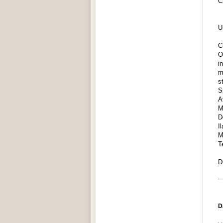
C
U
C
O
i
m
s
S
At
M
D
I
M
T
D
D