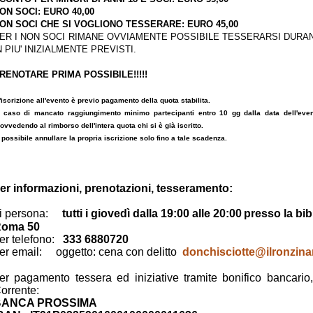
ON SOCI: EURO 40,00
ON SOCI CHE SI VOGLIONO TESSERARE: EURO 45,00
ER I NON SOCI RIMANE OVVIAMENTE POSSIBILE TESSERARSI DURAN
N PIU' INIZIALMENTE PREVISTI.
RENOTARE PRIMA POSSIBILE!!!!!
'iscrizione all'evento è previo pagamento della quota stabilita.
n caso di mancato raggiungimento minimo partecipanti entro 10 gg dalla data dell'evento
ovvedendo al rimborso dell'intera quota chi si è già iscritto.
 possibile annullare la propria iscrizione solo fino a tale scadenza.
er informazioni, prenotazioni, tesseramento:
i persona:
tutti i giovedì dalla 19:00 alle 20:00
presso la bib
oma 50
er telefono:
333 6880720
er email: oggetto: cena con delitto
donchisciotte@ilronzinan
er pagamento tessera ed iniziative tramite bonifico bancario
orrente:
BANCA PROSSIMA