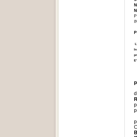
N
N
P
I
P
L
I
pr
E'
p
d
R
p
p
p
C