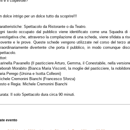
hi è il colpevole?
n dolce intrigo per un dolce tutto da scoprire!!!
aratteristiche: Spettacolo da Ristorante o da Teatro.
gni tavolo occupato dal pubblico viene identificato come una Squadra di c
nvestigativa che, attraverso la compilazione di una scheda, viene sfidata a risol
ovente e le prove. Queste schede vengono utilizzate nel corso del terzo a
traordinariamente divertente che porta il pubblico, in modo comunque discre
pettacolo.
tori:
arinella Pavanello (Il pasticciere Arturo, Gemma, il Conestabile, nella version
eborah Morabito (Bianca Maria Visconti, la moglie del pasticciere, la nobildon
laria Perego (Ursina e Isotta Colleoni)
ichele Cremonini Bianchi (Francesco Sforza)
esto e Regia: Michele Cremonini Bianchi
urata: Il solo Spettacolo dura circa 90 minuti.
ate evento