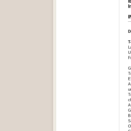
I
I
I
D
T
L
U
F
G
T
E
A
u
T
c
A
G
B
S
O