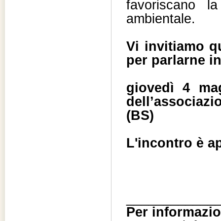
favoriscano l
ambientale.
Vi invitiamo q
per parlarne i
giovedì 4 ma
dell’associaz
(BS)
L'incontro è a
____________
Per informazio