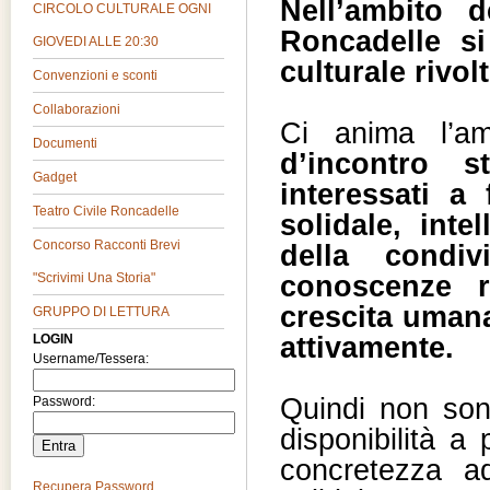
Nell’ambito d
CIRCOLO CULTURALE OGNI
Roncadelle si
GIOVEDI ALLE 20:30
culturale rivolto
Convenzioni e sconti
Collaborazioni
Ci anima l’a
Documenti
d’incontro 
Gadget
interessati a
Teatro Civile Roncadelle
solidale, inte
Concorso Racconti Brevi
della condiv
conoscenze r
"Scrivimi Una Storia"
crescita umana
GRUPPO DI LETTURA
attivamente.
LOGIN
Username/Tessera:
Quindi non son
Password:
disponibilità a
concretezza ad
Recupera Password