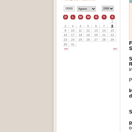
S
S
i
P
I
d
S
p
o