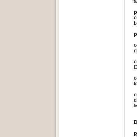
a
p
o
b
p
o
g
o
D
o
l
o
d
M
D
p