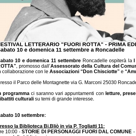
FESTIVAL LETTERARIO "FUORI ROTTA" - PRIMA ED
abato 10 e domenica 11 settembre a Roncadelle
abato 10 e domenica 11 settembre
Roncadelle ospiterà la
I
ROTTA”
, promosso dall’
Assessorato della Cultura del Comu
n collaborazione con le
Associazioni “Don Chisciotte”
e
“Amn
resso il Parco delle Montagnette via G. Marconi 25030 Roncad
n programma
ci saranno vari appuntamenti con
letture, prese
ibattiti culturali
su temi di grande interesse.
abato 10 settembre:
resso la Biblioteca Bi.Bliò in via P. Togliatti 11:
re 10:00 -
STORIE DI PERSONAGGI FUORI DAL COMUNE
-