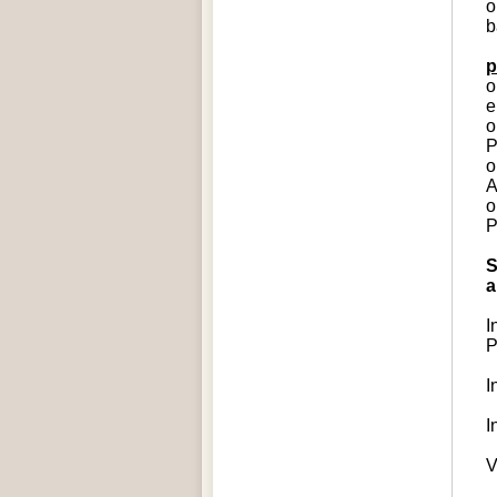
o
b
p
o
e
o
P
o
A
o
P
S
a
I
P
I
I
V