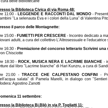
 cura delle bibliotecarie
resso la Biblioteca Civica di via Roma 48:
re 11:00 -
LEGGENDE E RACCONTI DAL MONDO
- Present
ambini "La selenauta Eva e i colori della Luna" di Valentina Pit
resso il parco delle Montagnette:
re 15:00 -
FUMETTI PER CRESCERE
- Incontro dedicato a ma
iovani adulti, a cura del collettivo L'Altrosessuale e l'educatric
re 16:30 -
Premiazione del concorso letterario Scrivimi una 
on Chisciotte
re 18:30 -
ROCK, MUSICA NERA E LACRIME BIANCHE
- i
etture dal libro "Lacrime bianche" di Hari Kunzru, a cura di San
re 21:00 -
TRACCE CHE CALPESTANO CONFINI
- Pre
ell'acqua salata" di Pamela Marelli, in dialogo con "Sentieri
odera: Agostino Zanotti
omenica 11 settembre:
resso la Biblioteca Bi.Bliò in via P. Togliatti 11: