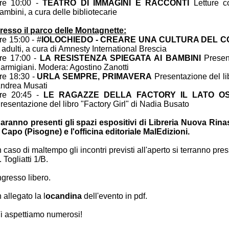
re 10:00 -
TEATRO DI IMMAGINI E RACCONTI
Letture c
ambini, a cura delle bibliotecarie
resso il parco delle Montagnette:
re 15:00 - #
IOLOCHIEDO - CREARE UNA CULTURA DEL 
 adulti, a cura di Amnesty International Brescia
re 17:00 -
LA RESISTENZA SPIEGATA AI BAMBINI
Present
armigiani. Modera: Agostino Zanotti
re 18:30 -
URLA SEMPRE, PRIMAVERA
Presentazione del li
ndrea Musati
re 20:45 -
LE RAGAZZE DELLA FACTORY IL LATO O
resentazione del libro "Factory Girl" di Nadia Busato
aranno presenti gli spazi espositivi di Libreria Nuova Rinas
 Capo (Pisogne) e l'officina editoriale MalEdizioni.
n caso di maltempo gli incontri previsti all'aperto si terranno pre
. Togliatti 1/B.
ngresso libero.
n allegato la l
ocandina
dell'evento in pdf.
i aspettiamo numerosi!