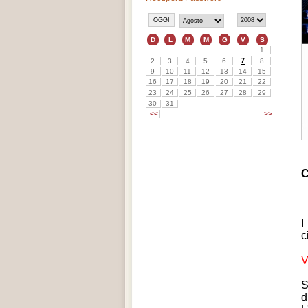
C
I
c
V
S
d