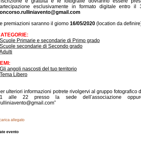
'iscrizione è gratuita e le fotografie dovranno essere pr
artecipazione esclusivamente in formato digitale entro il 3
oncorso.rulliniavento@gmail.com
e premiazioni saranno il giorno
16/05/2020
(location da definire
CATEGORIE
:
Scuole Primarie e secondarie di Primo grado
Scuole secondarie di Secondo grado
Adulti
EMI
:
Gli angoli nascosti del tuo territorio
Tema Libero
er ulteriori informazioni potrete rivolgervi al gruppo fotografico d
1 alle 22 presso la sede dell'associazione oppure 
rulliniavento@gmail.com"
carica allegato
ate evento