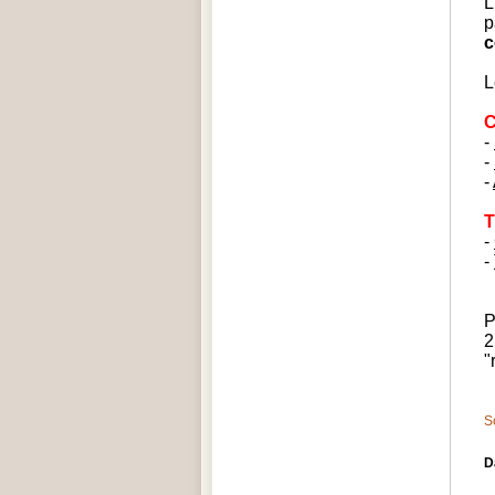
L
p
c
L
-
-
-
T
-
-
P
2
"
S
D