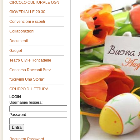
CIRCOLO CULTURALE OGNI
GIOVEDI ALLE 20:30
Convenzioni e sconti
Collaborazioni
Documenti
Gadget
Teatro Civile Roncadelle
Concorso Racconti Brevi
"Scrivimi Una Storia"
GRUPPO DI LETTURA
LOGIN
Username/Tessera:
Password:
Recupera Password