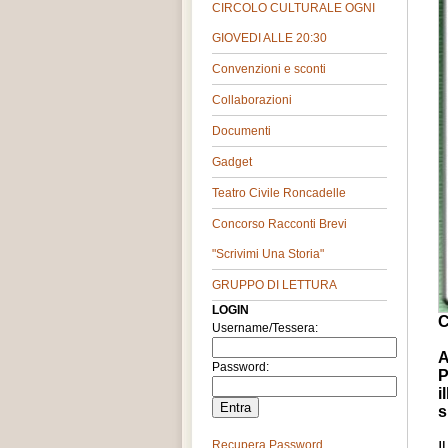
CIRCOLO CULTURALE OGNI
GIOVEDI ALLE 20:30
Convenzioni e sconti
Collaborazioni
Documenti
Gadget
Teatro Civile Roncadelle
Concorso Racconti Brevi
"Scrivimi Una Storia"
GRUPPO DI LETTURA
LOGIN
C
Username/Tessera:
A
Password:
P
i
s
Recupera Password
I