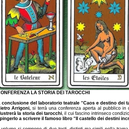
ONFERENZA LA STORIA DEI TAROCCHI
 conclusione del laboratorio teatrale “Caos e destino dei t
ietro Arrigoni,
si terrà una conferenza aperta al pubblico in 
llustrerà la storia dei tarocchi
, il cui fascino intrinseco condiz
pingerlo a scrivere il famoso libro “Il castello dei destini incr
l volume si compone di due testi, distinti ma simili nella trama