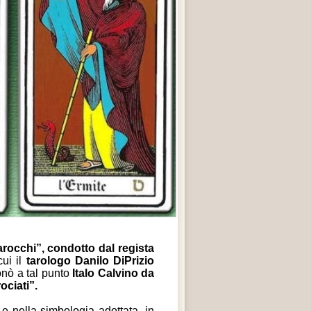
arocchi”, condotto dal regista
cui il
tarologo Danilo DiPrizio
ionò a tal punto
Italo Calvino da
ociati”.
 e nella simbologia adottata, in