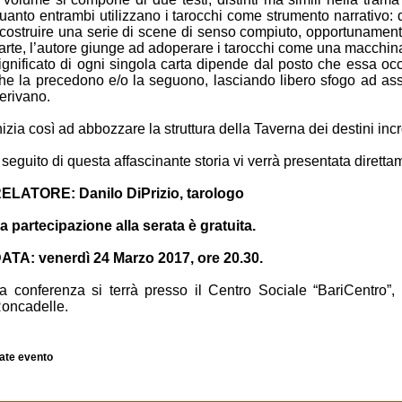
uanto entrambi utilizzano i tarocchi come strumento narrativo:
icostruire una serie di scene di senso compiuto, opportunamente 
arte, l’autore giunge ad adoperare i tarocchi come una macchina
ignificato di ogni singola carta dipende dal posto che essa oc
he la precedono e/o la seguono, lasciando libero sfogo ad as
erivano.
nizia così ad abbozzare la struttura della Taverna dei destini incr
l seguito di questa affascinante storia vi verrà presentata diret
ELATORE: Danilo DiPrizio, tarologo
a partecipazione alla serata è gratuita.
ATA: venerdì 24 Marzo 2017, ore 20.30.
a conferenza si terrà presso il Centro Sociale “BariCentro”
oncadelle.
ate evento