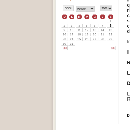
q
r
c
s
c
d
I
I
R
L
D
L
R
D