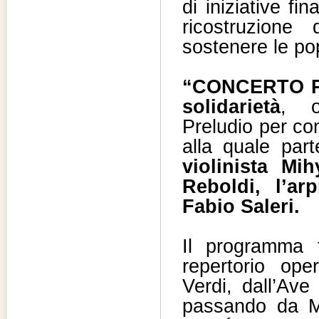
di iniziative fi
ricostruzione
sostenere le popo
“CONCERTO PE
solidarietà
, o
Preludio per con
alla quale par
violinista Mi
Reboldi, l’arp
Fabio Saleri.
Il programma 
repertorio ope
Verdi, dall’Av
passando da Mo