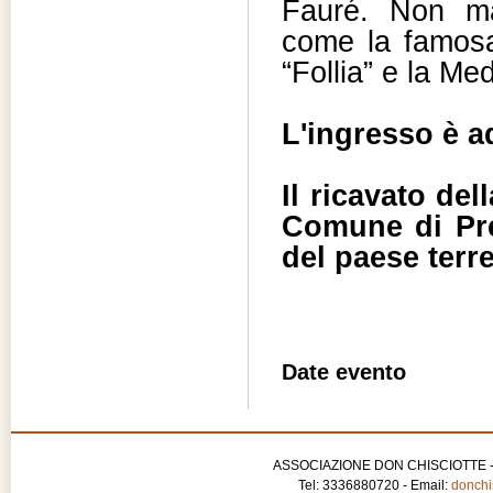
Fauré. Non ma
come la famosa
“Follia” e la Me
L'ingresso è ad
Il ricavato de
Comune di Prec
del paese terr
Date evento
ASSOCIAZIONE DON CHISCIOTTE - APS
Tel: 3336880720 - Email:
donchis