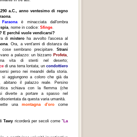
290 a.C., anno ventesimo di regno
araona
.
a
Faraona
è minacciata dall'ombra
a
spia
, nome in codice:
Sfinge
.
e? E perché vuole vendicarsi?
ra di
mistero
ha avvolto l'ascesa al
aona
. Ora, a vent'anni di distanza da
le cose sembrano precipitare.
Strani
ivano a palazzo: un bizzarro
Profeta
,
a vita di stenti nel deserto;
ce
di una terra lontata; un
condottiero
ersi perso nei meandri della storia.
ui si aggiungono a coloro che già da
i, abitano il palazzo reale. Persino
itica schiava con la flemma (che
i diverte a portare a spasso nel
isorientata da questa varia umanità.
omette una
montagna d'oro
come
di
Tawy
ricorderà per secoli come "
La