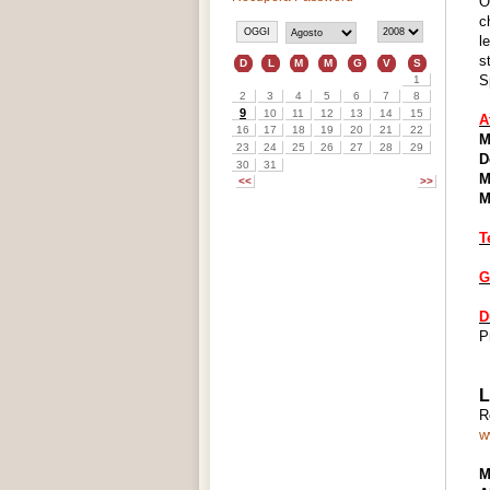
O
c
l
s
S
A
M
D
M
M
T
G
D
P
L
R
w
M