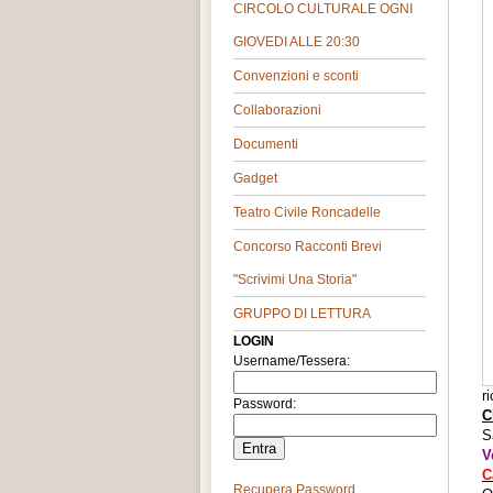
CIRCOLO CULTURALE OGNI
GIOVEDI ALLE 20:30
Convenzioni e sconti
Collaborazioni
Documenti
Gadget
Teatro Civile Roncadelle
Concorso Racconti Brevi
"Scrivimi Una Storia"
GRUPPO DI LETTURA
LOGIN
Username/Tessera:
r
Password:
C
S
V
C
Recupera Password