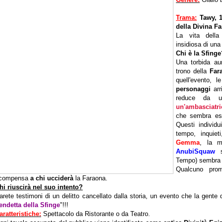
Trama:
Tawy, 1
della Divina F
La vita dell
insidiosa di un
Chi è la Sfing
Una torbida au
trono della
Far
quell'evento, 
personaggi
arr
reduce da un
un'ambasciatri
che sembra ess
Questi individ
tempo, inquiet
Gemma
, la m
AnubiSquaw
s
Tempo) sembra d
Qualcuno pr
icompensa
a chi ucciderà
la Faraona.
hi riuscirà nel suo intento?
arete testimoni di un delitto cancellato dalla storia, un evento che la gente 
endetta della Sfinge
"!!!
aratteristiche:
Spettacolo da Ristorante o da Teatro.