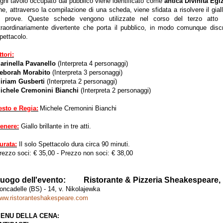
gni tavolo occupato dal pubblico viene identificato come
antica Divinità Egi
he, attraverso la compilazione di una scheda, viene sfidata a risolvere il gial
e prove. Queste schede vengono utilizzate nel corso del terzo atto
traordinariamente divertente che porta il pubblico, in modo comunque discre
pettacolo.
ttori:
arinella Pavanello
(Interpreta 4 personaggi)
eborah Morabito
(Interpreta 3 personaggi)
iriam Gusberti
(Interpreta 2 personaggi)
ichele Cremonini Bianchi
(Interpreta 2 personaggi)
esto e Regia:
Michele Cremonini Bianchi
enere:
Giallo brillante in tre atti.
urata:
Il solo Spettacolo dura circa 90 minuti.
rezzo soci: € 35,00 - Prezzo non soci: € 38,00
uogo dell'evento: Ristorante & Pizzeria Sheakespeare,
oncadelle (BS) - 14, v. Nikolajewka
ww.ristoranteshakespeare.com
ENU DELLA CENA: