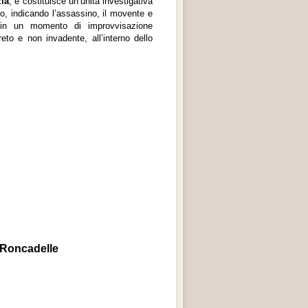
zia
, e costituisce un’unità investigativa
lo, indicando l’assassino, il movente e
 in un momento di improvvisazione
to e non invadente, all’interno dello
 Roncadelle