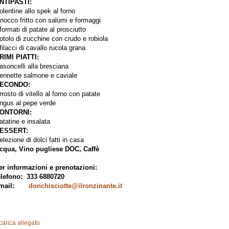
NTIPASTI:
olentine allo spek al forno
nocco fritto con salumi e formaggi
formati di patate al prosciutto
otolo di zucchine con crudo e robiola
filacci di cavallo rucola grana
RIMI PIATTI:
asoncelli alla bresciana
ennette salmone e caviale
ECONDO:
rrosto di vitello al forno con patate
ngus al pepe verde
ONTORNI:
atatine e insalata
ESSERT:
elezione di dolci fatti in casa
cqua, Vino pugliese DOC, Caffè
er informazioni e prenotazioni:
elefono: 333 6880720
email:
donchisciotte@ilronzinante.it
carica allegato