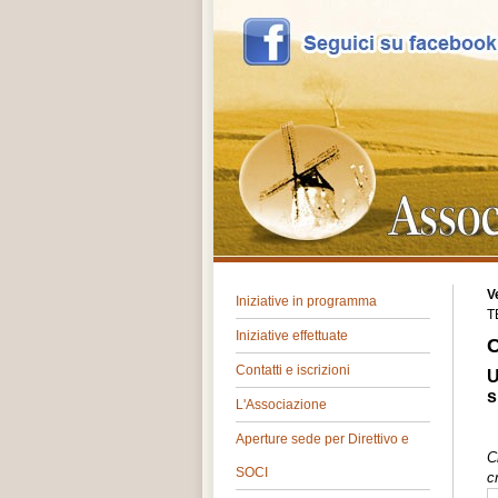
V
Iniziative in programma
T
Iniziative effettuate
C
Contatti e iscrizioni
U
s
L'Associazione
Aperture sede per Direttivo e
C
SOCI
c