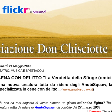
enerdì 21 Maggio 2010
EATRO, MUSICA E SPETTACOLI
ENA CON DELITTO "La Vendetta della Sfinge (omicidi
na nuova creatura tutta da ridere degli AnubiSquaw, la
pecializzata in cene con delitto...
(
www.anubisquaw.it
)
hi non ha mai sognato di vivere almeno un giorno nell'
antico Egitto
? Tra 
reatura tutta da ridere di
AnubiSquaw
, disponibile dal
27 marzo 2009
Genere:
Giallo br