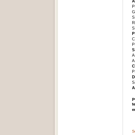
A
P
G
S
R
S
P
C
P
S
A
A
C
P
D
S
A
p
t
S