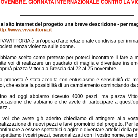
NOVEMBRE,
GIORNATA INTERNAZIONALE CONTRO LA VI
_________________________________________
al sito internet del progetto una breve descrizione - per magg
ttp://www.vivavittoria.it
IVAVITTORIA è un’opera d’arte relazionale condivisa per immag
ocietà senza violenza sulle donne.
bbiamo scelto come pretesto per poterci incontrare il fare a 
utte voi di realizzare un quadrato di maglia e diventare insiem
oprirà piazza Vittoria a Brescia dal 22 al 25 novembre.
a proposta è stata accolta con entusiasmo e sensibilità da mo
oi, che esiste la possibilità di un cambiamento cominciando da sè
ino ad oggi abbiamo ricevuto 4000 pezzi, ma piazza Vitt
’occasione che abbiamo e che avete di partecipare a quest’
ezzi.
 voi che avete già aderito chiediamo di attingere alla vost
ealizzazione di nuovi pezzi e farvi promotrici del progetto. Per le
ontinuare a essere spettatrici o agire e diventare artefici della pr
spettiamo i vostri pezzi, personalizzati con il vostro nome, per di