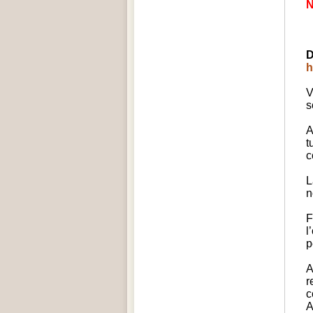
D
h
V
s
A
t
c
L
n
F
l
p
A
r
c
A