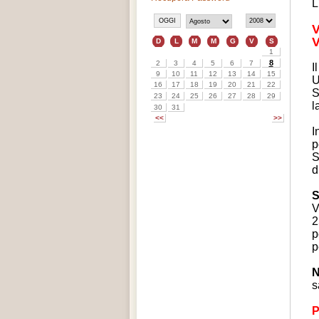
L
I
U
S
l
I
p
S
d
S
V
2
p
p
N
s
P