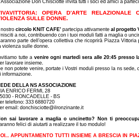
'Associazione Don Chisciotte invita tutti i soci ed amici a partec
VIVAVITTORIA: OPERA D'ARTE
RELAZIONALE
VIOLENZA SULLE DONNE.
l nostro
circolo KNIT CAFE'
partecipa attivamente
al progetto
nisciti a noi, contribuendo con i tuoi moduli fatti a maglia o unci
aranno parte dell'opera collettiva che ricoprirà Piazza Vittoria
a violenza sulle donne.
nvitiamo tutte a
venire ogni martedì sera alle 20:45 presso 
er lavorare insieme.
e non potete venire, portate i Vostri moduli presso la ns sede, 
i informazione.
EDE DELLA NS ASSOCIAZIONE
IA ENRICO FERMI, 28
5030 - RONCADELLE - BS
er telefono: 333 6880720
er email: donchisciotte@ilronzinante.it
on sai lavorare a maglia o uncinetto? Non ti preoccupa
aranno felici di aiutarti a realizzare il tuo modulo!
OI... APPUNTAMENTO TUTTI INSIEME A BRESCIA IN PIA