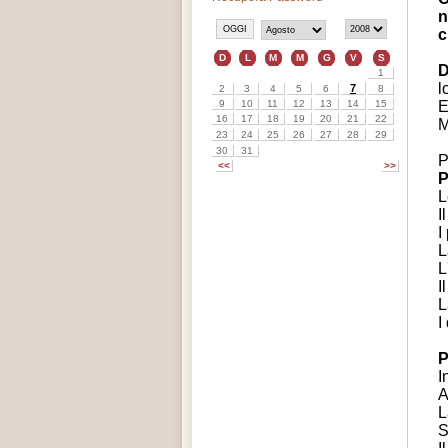
n
c
D
l
E
M
P
L
I
I
L
L
I
L
I
P
I
A
L
S