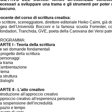
ecessari a sviluppare una trama e gli strumenti per poter me
iascuno.
ocente del corso di scrittura creativa:
o scrittore, sceneggiatore, direttore editoriale Heiko Caimi, già d
gea dell'Università Bocconi e la famosa scuola Forrester, co
ondadori, Tranchida, GVE, poeta della Carovana dei Versi patro
PROGRAMMA:
ARTE I - Teoria della scrittura
e sei domande fondamentali
l progetto della scrittura
 personaggi
a trama
'ambientazione
l tema
a struttura
 dialoghi
ARTE II - L'atto creativo
ntroduzione all'approccio creativo
pproccio creativo all'esperienza personale
a sospensione dell'incredulità
pazio e tempo