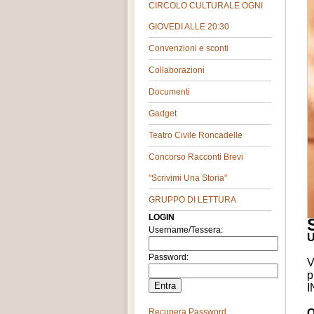
CIRCOLO CULTURALE OGNI
GIOVEDI ALLE 20:30
Convenzioni e sconti
Collaborazioni
Documenti
Gadget
Teatro Civile Roncadelle
Concorso Racconti Brevi
"Scrivimi Una Storia"
GRUPPO DI LETTURA
LOGIN
Username/Tessera:
U
Password:
V
p
I
Recupera Password
O