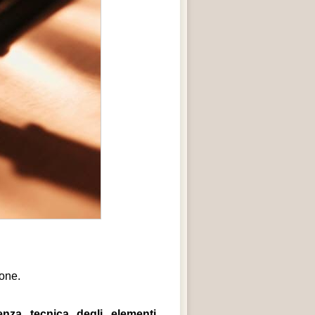
ione.
za tecnica degli elementi