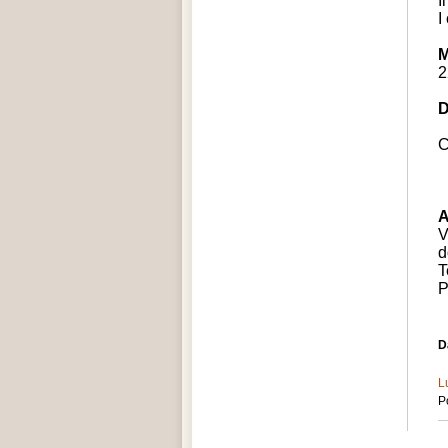
I
I
M
2
D
C
A
V
d
T
P
D
L
Po