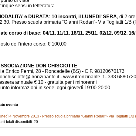
l punto di vista
 cinque sensi in letteratura
ODALITA’ e DURATA:
10 incontri, il LUNEDI' SERA
, di 2 or
2.30, Presso scuola primaria “Gianni Rodari”- Via Togliatti 1/B 
ate corso di base: 04/11, 11/11, 18/11, 25/11, 02/12, 09/12, 16/
osto dell’intero corso: € 100,00
SSOCIAZIONE DON CHISCIOTTE
ia Enrico Fermi, 28 - Roncadelle (BS) - C.F. 98120670173
onchisciotte@ilronzinante.it - www.ilronzinante.it - 333.688072
essera annuale € 10 - gratuita per i minorenni
unto informazioni in sede: ogni giovedì 19:00-20:00
ate evento
unedì 4 Novembre 2013 - Presso scuola primaria “Gianni Rodari”- Via Togliatti 1/B 
sti totali disponibili: 20