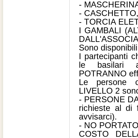
- MASCHERIN
- CASCHETTO,
- TORCIA EL
I GAMBALI (A
DALL'ASSOCI
Sono disponibil
I partecipanti 
le basilari 
POTRANNO effet
Le persone c
LIVELLO 2 sono
- PERSONE DAI
richieste al di 
avvisarci).
- NO PORTATO
COSTO DELLA