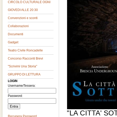
CIRCOLO CULTURALE OGNI
GIOVEDI ALLE 20:30
Convenzioni e sconti
Collaborazioni
Documenti
Gadget
Teatro Civile Roncadelle
Concorso Racconti Brevi
"Scrivimi Una Storia"
GRUPPO DI LETTURA
LOGIN
Username/Tessera:
Password:
"LA CITTA' SO
Recupera Password