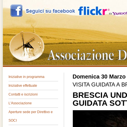
Domenica 30 Marzo
Iniziative in programma
VISITA GUIDATA A 
Iniziative effettuate
BRESCIA UNDE
Contatti e iscrizioni
GUIDATA SO
L'Associazione
Aperture sede per Direttivo e
SOCI