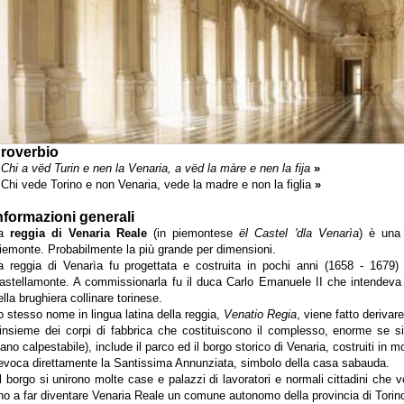
roverbio
Chi a vëd Turin e nen la Venaria, a vëd la màre e nen la fija
»
Chi vede Torino e non Venaria, vede la madre e non la figlia
»
nformazioni generali
La
reggia di Venaria Reale
(in piemontese
ël Castel 'dla Venarìa
) è una
iemonte. Probabilmente la più grande per dimensioni.
a reggia di Venarìa fu progettata e costruita in pochi anni (1658 - 1679) 
astellamonte. A commissionarla fu il duca Carlo Emanuele II che intendeva f
ella brughiera collinare torinese.
o stesso nome in lingua latina della reggia,
Venatio Regia
, viene fatto derivare
'insieme dei corpi di fabbrica che costituiscono il complesso, enorme se si
iano calpestabile), include il parco ed il borgo storico di Venaria, costruiti in
ievoca direttamente la Santissima Annunziata, simbolo della casa sabauda.
l borgo si unirono molte case e palazzi di lavoratori e normali cittadini che vo
ino a far diventare Venaria Reale un comune autonomo della provincia di Torin