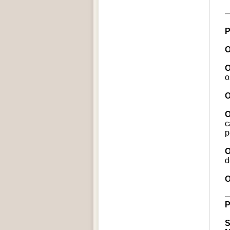
O
O
o
O
O
c
p
O
d
O
P
S