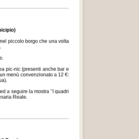
icipio)
 nel piccolo borgo che una volta
.
e.
rea pic-nic (presenti anche bar e
 di un menù convenzionato a 12 €:
ua).
 ed a seguire la mostra "I quadri
enaria Reale.