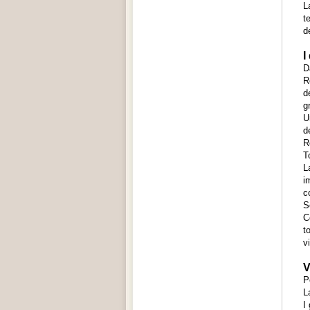
L
t
d
I
D
R
d
g
U
d
R
T
L
i
c
S
C
t
v
V
P
L
I