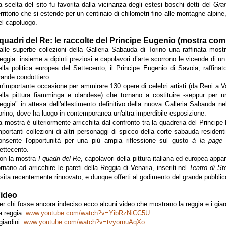
a scelta del sito fu favorita dalla vicinanza degli estesi boschi detti del
Gra
erritorio che si estende per un centinaio di chilometri fino alle montagne alpin
el capoluogo.
 quadri del Re: le raccolte del Principe Eugenio (mostra comp
alle superbe collezioni della Galleria Sabauda di Torino una raffinata mostra
eggia: insieme a dipinti preziosi e capolavori d’arte scorrono le vicende di un
ella politica europea del Settecento, il Principe Eugenio di Savoia, raffinato 
rande condottiero.
n'importante occasione per ammirare 130 opere di celebri artisti (da Reni a 
ella pittura fiamminga e olandese) che tornano a costituire -seppur per un 
eggia" in attesa dell'allestimento definitivo della
nuova Galleria Sabauda
nel
orino, dove ha luogo in contemporanea un'altra
imperdibile esposizione
.
a mostra è ulteriormente arricchita dal confronto tra la quadreria del Princip
mportanti collezioni di altri personaggi di spicco della corte sabauda resident
onsente l'opportunità per una più ampia riflessione sul gusto
à la page
d
ettecento.
on la mostra
I quadri del Re
, capolavori della pittura italiana ed europea appa
ornano ad arricchire le pareti della Reggia di Venaria, inseriti nel
Teatro di St
isita recentemente rinnovato, e dunque offerti al godimento del grande pubblic
ideo
er chi fosse ancora indeciso e
cco alcuni video che mostrano la reggia e i giard
a reggia:
www.youtube.com/watch?v=YibRzNiCC5U
 giardini:
www.youtube.com/watch?v=tvyornuAqXo