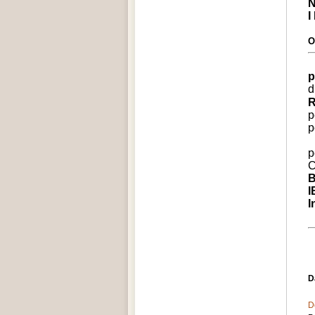
N
I
O
p
d
R
p
p
p
C
I
I
D
D