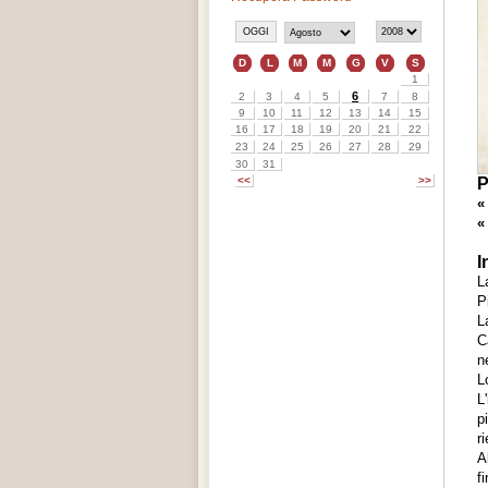
P
«
«
I
P
L
C
n
L
L
p
r
A
f