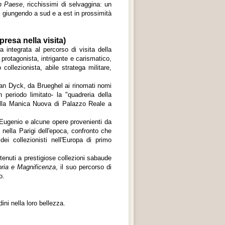
n Paese
, ricchissimi di selvaggina: un
e, giungendo a sud e a est in prossimità
resa nella visita)
 integrata al percorso di visita della
 protagonista, intrigante e carismatico,
collezionista, abile stratega militare,
Van Dyck, da Brueghel ai rinomati nomi
periodo limitato- la "quadreria della
la Manica Nuova di Palazzo Reale a
e Eugenio e alcune opere provenienti da
i nella Parigi dell'epoca, confronto che
ei collezionisti nell'Europa di primo
rtenuti a prestigiose collezioni sabaude
oria e Magnificenza
, il suo percorso di
o.
ini nella loro bellezza.