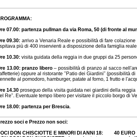
PROGRAMMA:
re 07.00: partenza pullman da via Roma, 50 (di fronte al mun
re 09.30:
arrivo a Venaria Reale e possibilità di fare colazione
spitava più di 400 inservienti a disposizione della famiglia reale
re 10.30:
visita guidata della reggia in due gruppi da 25 person
re 13.00: pranzo libero
– possibilità di pranzo al sacco nell'a
affetterie) oppure al ristorante "Patio dei Giardini" (possibilità
ennette al pomodoro, hamburger, patate al forno, 1 frutto e l'acq
re 14.30
proseguo della visita guidata nei giardini della reggia
el Re". Eventuale tempo libero per visitare il piccolo borgo di V
re 18.00: partenza per Brescia
.
rezzo soci e Prezzo non soci:
OCI DON CHISCIOTTE E MINORI DI ANNI 18: 40
EURO