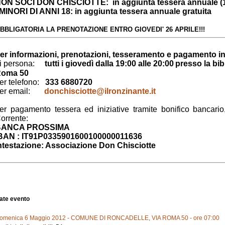
ON SOCI DON CHISCIOTTE: in aggiunta tessera annuale (
 MINORI DI ANNI 18: in aggiunta tessera annuale gratuita
BBLIGATORIA LA PRENOTAZIONE ENTRO GIOVEDI' 26 APRILE!!!
er informazioni, prenotazioni, tesseramento e pagamento ini
i persona:
tutti i giovedì dalla 19:00 alle 20:00
presso la bib
oma 50
er telefono:
333 6880720
er email:
donchisciotte@ilronzinante.it
er pagamento tessera ed iniziative tramite bonifico bancario
orrente:
BANCA PROSSIMA
BAN : IT91P0335901600100000011636
ntestazione: Associazione Don Chisciotte
ate evento
omenica 6 Maggio 2012 - COMUNE DI RONCADELLE, VIA ROMA 50 - ore 07:00